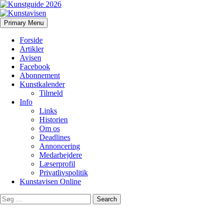
Search
Skip
Primary Menu
to
Kunstavisen
content
Forside
Artikler
Avisen
Facebook
Abonnement
Kunstkalender
Tilmeld
Info
Links
Historien
Om os
Deadlines
Annoncering
Medarbejdere
Læserprofil
Privatlivspolitik
Kunstavisen Online
Search
for: