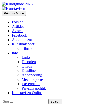
Search
Skip
Primary Menu
to
Kunstavisen
content
Forside
Artikler
Avisen
Facebook
Abonnement
Kunstkalender
Tilmeld
Info
Links
Historien
Om os
Deadlines
Annoncering
Medarbejdere
Læserprofil
Privatlivspolitik
Kunstavisen Online
Search
for: