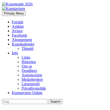
Search
Skip
Primary Menu
to
Kunstavisen
content
Forside
Artikler
Avisen
Facebook
Abonnement
Kunstkalender
Tilmeld
Info
Links
Historien
Om os
Deadlines
Annoncering
Medarbejdere
Læserprofil
Privatlivspolitik
Kunstavisen Online
Search
for: