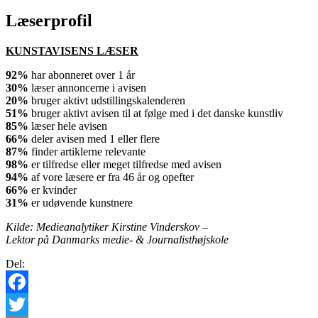
Læserprofil
KUNSTAVISENS LÆSER
92%
har abonneret over 1 år
30%
læser annoncerne i avisen
20%
bruger aktivt udstillingskalenderen
51%
bruger aktivt avisen til at følge med i det danske kunstliv
85%
læser hele avisen
66%
deler avisen med 1 eller flere
87%
finder artiklerne relevante
98%
er tilfredse eller meget tilfredse med avisen
94%
af vore læsere er fra 46 år og opefter
66%
er kvinder
31%
er udøvende kunstnere
Kilde: Medieanalytiker Kirstine Vinderskov –
Lektor på Danmarks medie- & Journalisthøjskole
Del:
Facebook