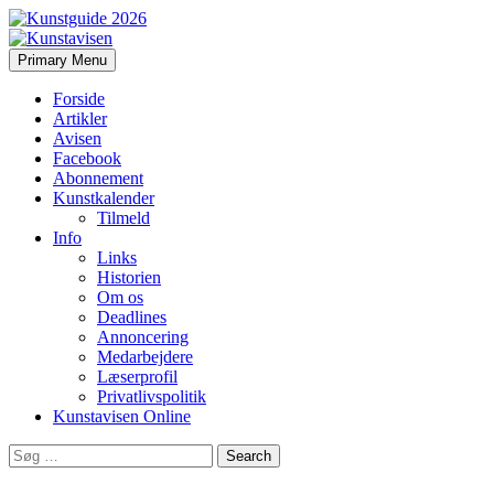
Search
Skip
Primary Menu
to
Kunstavisen
content
Forside
Artikler
Avisen
Facebook
Abonnement
Kunstkalender
Tilmeld
Info
Links
Historien
Om os
Deadlines
Annoncering
Medarbejdere
Læserprofil
Privatlivspolitik
Kunstavisen Online
Search
for: