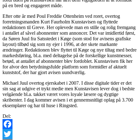
på en bred og engageret måde.
Efter otte år med Poul Freddie Ottenheim ved roret, overtog
forretningsmanden Kurt Faurholm Kunstavisen og flyttede
redaktionen til Greve. Her oplevede man en stille og rolig fremgang
i antallet af såvel abonnenter som annoncer. Det var imidlertid først,
da Søren Juul fra Satsstedet i Køge (som stod for avisens grafiske
layout) tilbød sig som ny ejer i 1996, at der skete markante
ændringer. Redaktionen blev flyttet til Køge og nye tiltag med bedre
markedsføring, bl.a. med deltagelse på de forskellige kunstmesser,
betød, at antallet af abonnenter blev fordoblet. Kunstavisen fik her
for alvor den betydningsfulde platform som formidler af aktuelt
kunststof, der har gjort avisen uundværlig.
Michael Juul overtog ejerskabet i 2007. I disse digitale tider er det
sin sag at udgive et trykt medie men Kunstavisen lever dog i bedste
velgående bl.a. takket været vores loyale læsere og dygtige
skribenter. I dag kommer avisen i et gennemsnitligt oplag på 3.700
eksemplarer og har til huse i Ringsted.
Del:
Facebook