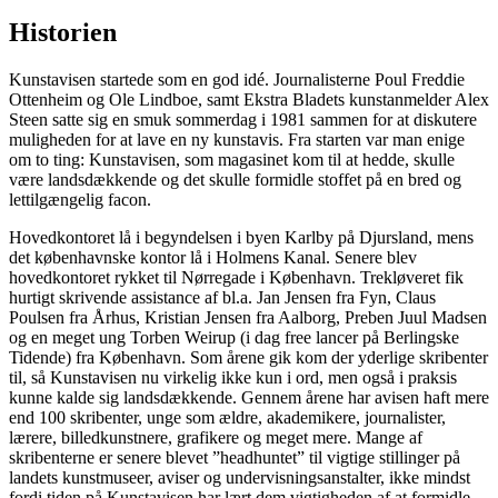
Historien
Kunstavisen startede som en god idé. Journalisterne Poul Freddie
Ottenheim og Ole Lindboe, samt Ekstra Bladets kunstanmelder Alex
Steen satte sig en smuk sommerdag i 1981 sammen for at diskutere
muligheden for at lave en ny kunstavis. Fra starten var man enige
om to ting: Kunstavisen, som magasinet kom til at hedde, skulle
være landsdækkende og det skulle formidle stoffet på en bred og
lettilgængelig facon.
Hovedkontoret lå i begyndelsen i byen Karlby på Djursland, mens
det københavnske kontor lå i Holmens Kanal. Senere blev
hovedkontoret rykket til Nørregade i København. Trekløveret fik
hurtigt skrivende assistance af bl.a. Jan Jensen fra Fyn, Claus
Poulsen fra Århus, Kristian Jensen fra Aalborg, Preben Juul Madsen
og en meget ung Torben Weirup (i dag free lancer på Berlingske
Tidende) fra København. Som årene gik kom der yderlige skribenter
til, så Kunstavisen nu virkelig ikke kun i ord, men også i praksis
kunne kalde sig landsdækkende. Gennem årene har avisen haft mere
end 100 skribenter, unge som ældre, akademikere, journalister,
lærere, billedkunstnere, grafikere og meget mere. Mange af
skribenterne er senere blevet ”headhuntet” til vigtige stillinger på
landets kunstmuseer, aviser og undervisningsanstalter, ikke mindst
fordi tiden på Kunstavisen har lært dem vigtigheden af at formidle