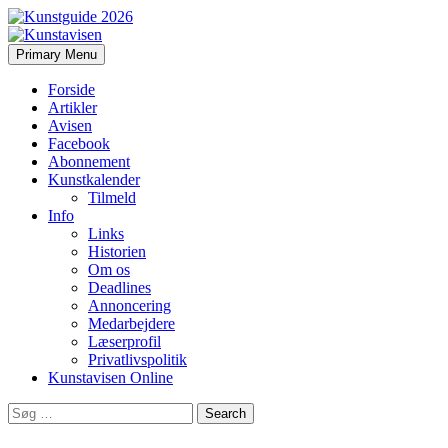
Search
Skip
Primary Menu
to
Kunstavisen
content
Forside
Artikler
Avisen
Facebook
Abonnement
Kunstkalender
Tilmeld
Info
Links
Historien
Om os
Deadlines
Annoncering
Medarbejdere
Læserprofil
Privatlivspolitik
Kunstavisen Online
Search
for: