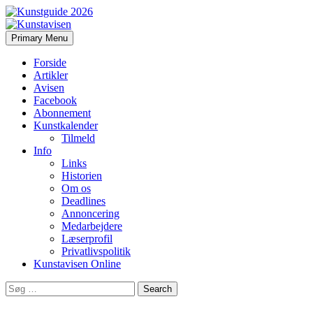
Search
Skip
Primary Menu
to
Kunstavisen
content
Forside
Artikler
Avisen
Facebook
Abonnement
Kunstkalender
Tilmeld
Info
Links
Historien
Om os
Deadlines
Annoncering
Medarbejdere
Læserprofil
Privatlivspolitik
Kunstavisen Online
Search
for: