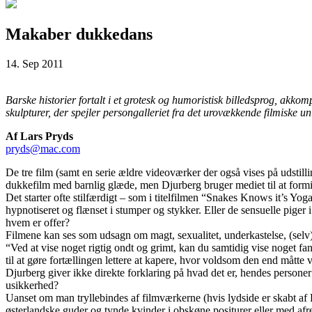
Makaber dukkedans
14. Sep 2011
Barske historier fortalt i et grotesk og humoristisk billedsprog, akk
skulpturer, der spejler persongalleriet fra det urovækkende filmiske un
Af Lars Pryds
pryds@mac.com
De tre film (samt en serie ældre videoværker der også vises på udstil
dukkefilm med barnlig glæde, men Djurberg bruger mediet til at formi
Det starter ofte stilfærdigt – som i titelfilmen “Snakes Knows it’s Yo
hypnotiseret og flænset i stumper og stykker. Eller de sensuelle pige
hvem er offer?
Filmene kan ses som udsagn om magt, sexualitet, underkastelse, (sel
“Ved at vise noget rigtig ondt og grimt, kan du samtidig vise noget 
til at gøre fortællingen lettere at kapere, hvor voldsom den end måtte
Djurberg giver ikke direkte forklaring på hvad det er, hendes personer 
usikkerhed?
Uanset om man tryllebindes af filmværkerne (hvis lydside er skabt af 
østerlandske guder og tynde kvinder i obskøne positurer eller med afr