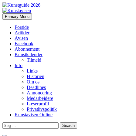
Search
Skip
Primary Menu
to
Kunstavisen
content
Forside
Artikler
Avisen
Facebook
Abonnement
Kunstkalender
Tilmeld
Info
Links
Historien
Om os
Deadlines
Annoncering
Medarbejdere
Læserprofil
Privatlivspolitik
Kunstavisen Online
Search
for: