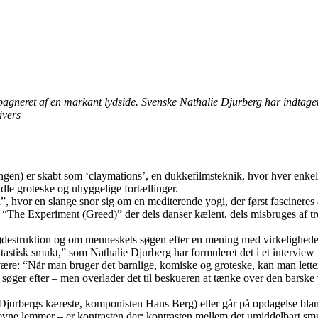
ompagneret af en markant lydside. Svenske Nathalie Djurberg har indtage
ivers
lingen) er skabt som ‘claymations’, en dukkefilmsteknik, hvor hver enke
dle groteske og uhyggelige fortællinger.
ga”, hvor en slange snor sig om en mediterende yogi, der først fascinere
r i “The Experiment (Greed)” der dels danser kælent, dels misbruges af
v)destruktion og om menneskets søgen efter en mening med virkeligheden
fantastisk smukt,” som Nathalie Djurberg har formuleret det i et inter
 være: “Når man bruger det barnlige, komiske og groteske, kan man lette
søger efter – men overlader det til beskueren at tænke over den barske v
Djurbergs kæreste, komponisten Hans Berg) eller går på opdagelse blandt 
evne lemmer – er kontrasten der; kontrasten mellem det umiddelbart smuk