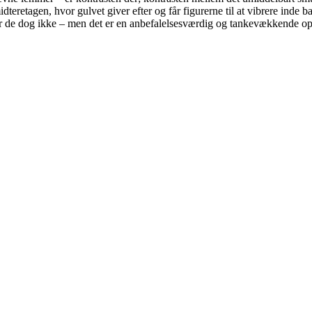
midteretagen, hvor gulvet giver efter og får figurerne til at vibrere ind
r de dog ikke – men det er en anbefalelsesværdig og tankevækkende ople