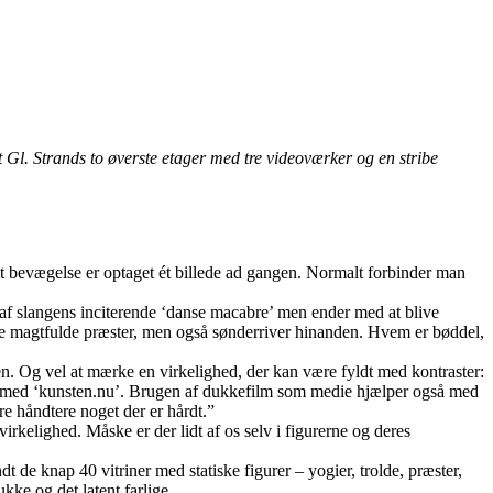
t Gl. Strands to øverste etager med tre videoværker og en stribe
lt bevægelse er optaget ét billede ad gangen. Normalt forbinder man
s af slangens inciterende ‘danse macabre’ men ender med at blive
 tre magtfulde præster, men også sønderriver hinanden. Hvem er bøddel,
. Og vel at mærke en virkelighed, der kan være fyldt med kontraster:
view med ‘kunsten.nu’. Brugen af dukkefilm som medie hjælper også med
re håndtere noget der er hårdt.”
irkelighed. Måske er der lidt af os selv i figurerne og deres
de knap 40 vitriner med statiske figurer – yogier, trolde, præster,
ke og det latent farlige.