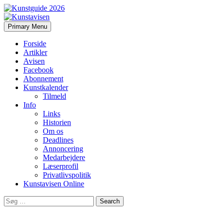
Search
Skip
Primary Menu
to
Kunstavisen
content
Forside
Artikler
Avisen
Facebook
Abonnement
Kunstkalender
Tilmeld
Info
Links
Historien
Om os
Deadlines
Annoncering
Medarbejdere
Læserprofil
Privatlivspolitik
Kunstavisen Online
Search
for: