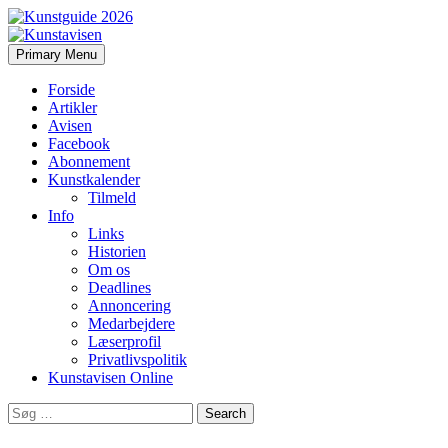
Search
Skip
Primary Menu
to
Kunstavisen
content
Forside
Artikler
Avisen
Facebook
Abonnement
Kunstkalender
Tilmeld
Info
Links
Historien
Om os
Deadlines
Annoncering
Medarbejdere
Læserprofil
Privatlivspolitik
Kunstavisen Online
Search
for: