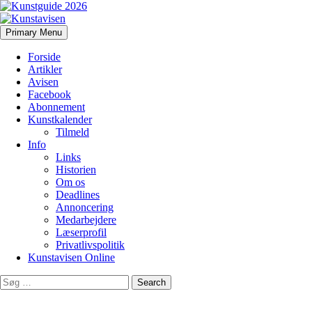
Search
Skip
Primary Menu
to
Kunstavisen
content
Forside
Artikler
Avisen
Facebook
Abonnement
Kunstkalender
Tilmeld
Info
Links
Historien
Om os
Deadlines
Annoncering
Medarbejdere
Læserprofil
Privatlivspolitik
Kunstavisen Online
Search
for: