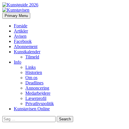
Search
Skip
Primary Menu
to
Kunstavisen
content
Forside
Artikler
Avisen
Facebook
Abonnement
Kunstkalender
Tilmeld
Info
Links
Historien
Om os
Deadlines
Annoncering
Medarbejdere
Læserprofil
Privatlivspolitik
Kunstavisen Online
Search
for: