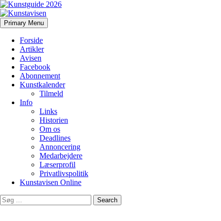
Search
Skip
Primary Menu
to
Kunstavisen
content
Forside
Artikler
Avisen
Facebook
Abonnement
Kunstkalender
Tilmeld
Info
Links
Historien
Om os
Deadlines
Annoncering
Medarbejdere
Læserprofil
Privatlivspolitik
Kunstavisen Online
Search
for: