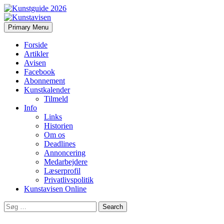
Search
Skip
Primary Menu
to
Kunstavisen
content
Forside
Artikler
Avisen
Facebook
Abonnement
Kunstkalender
Tilmeld
Info
Links
Historien
Om os
Deadlines
Annoncering
Medarbejdere
Læserprofil
Privatlivspolitik
Kunstavisen Online
Search
for: