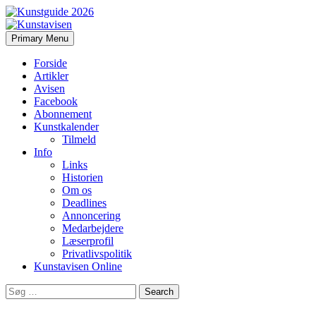
Search
Skip
Primary Menu
to
Kunstavisen
content
Forside
Artikler
Avisen
Facebook
Abonnement
Kunstkalender
Tilmeld
Info
Links
Historien
Om os
Deadlines
Annoncering
Medarbejdere
Læserprofil
Privatlivspolitik
Kunstavisen Online
Search
for: