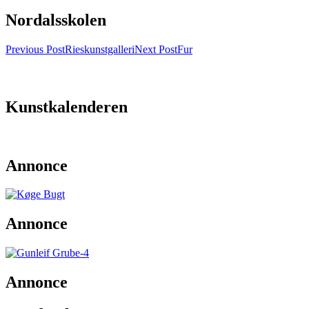
Nordalsskolen
Post
Previous Post
Rieskunstgalleri
Next Post
Fur
navigation
Kunstkalenderen
Annonce
Annonce
Annonce