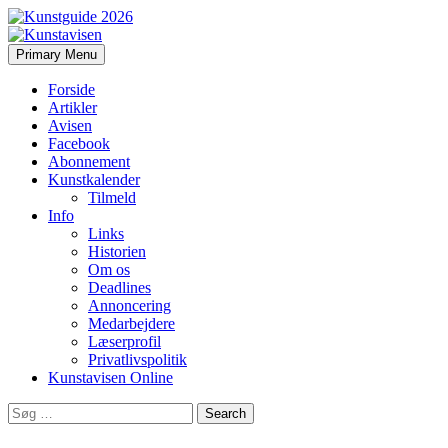
Search
Skip
Primary Menu
to
Kunstavisen
content
Forside
Artikler
Avisen
Facebook
Abonnement
Kunstkalender
Tilmeld
Info
Links
Historien
Om os
Deadlines
Annoncering
Medarbejdere
Læserprofil
Privatlivspolitik
Kunstavisen Online
Search
for: