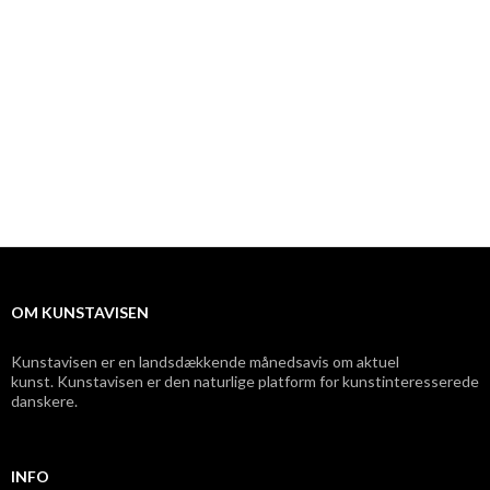
OM KUNSTAVISEN
Kunstavisen er en landsdækkende månedsavis om aktuel
kunst. Kunstavisen er den naturlige platform for kunstinteresserede
danskere.
INFO