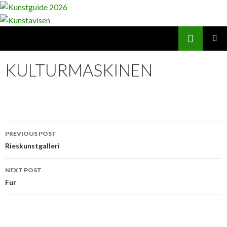
Search
Kunstavisen
SKIP
PRIMAR
TO
MENU
KULTURMASKINEN
CONTENT
Post
PREVIOUS POST
navigation
Rieskunstgalleri
NEXT POST
Fur