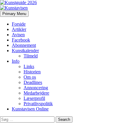
Search
Skip
Primary Menu
to
Kunstavisen
content
Forside
Artikler
Avisen
Facebook
Abonnement
Kunstkalender
Tilmeld
Info
Links
Historien
Om os
Deadlines
Annoncering
Medarbejdere
Læserprofil
Privatlivspolitik
Kunstavisen Online
Search
for: