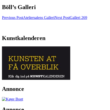
Böll’s Galleri
Post
Previous Post
Ateliersalens Galleri
Next Post
Galleri 269
navigation
Kunstkalenderen
Annonce
Annonce