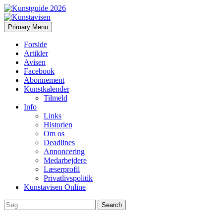
Search
Skip
Primary Menu
to
Kunstavisen
content
Forside
Artikler
Avisen
Facebook
Abonnement
Kunstkalender
Tilmeld
Info
Links
Historien
Om os
Deadlines
Annoncering
Medarbejdere
Læserprofil
Privatlivspolitik
Kunstavisen Online
Search
for: