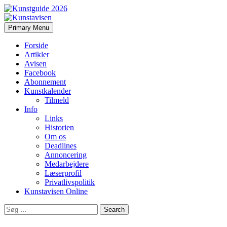
Search
Skip
Primary Menu
to
Kunstavisen
content
Forside
Artikler
Avisen
Facebook
Abonnement
Kunstkalender
Tilmeld
Info
Links
Historien
Om os
Deadlines
Annoncering
Medarbejdere
Læserprofil
Privatlivspolitik
Kunstavisen Online
Search
for: