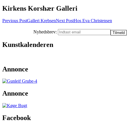
Kirkens Korshær Galleri
Post
Previous Post
Galleri Krebsen
Next Post
Hos Eva Christensen
navigation
Nyhedsbrev:
Kunstkalenderen
Annonce
Annonce
Facebook