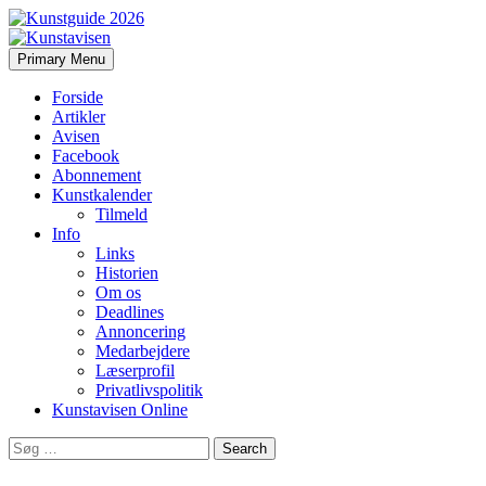
Search
Skip
Primary Menu
to
Kunstavisen
content
Forside
Artikler
Avisen
Facebook
Abonnement
Kunstkalender
Tilmeld
Info
Links
Historien
Om os
Deadlines
Annoncering
Medarbejdere
Læserprofil
Privatlivspolitik
Kunstavisen Online
Search
for: