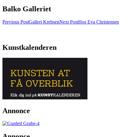
Balko Galleriet
Post
Previous Post
Galleri Krebsen
Next Post
Hos Eva Christensen
navigation
Kunstkalenderen
Annonce
Annonce