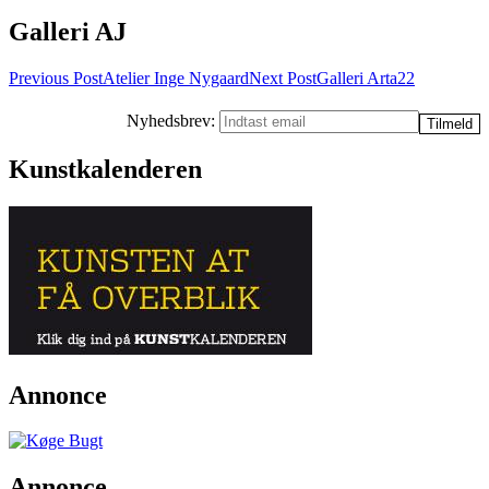
Galleri AJ
Post
Previous Post
Atelier Inge Nygaard
Next Post
Galleri Arta22
navigation
Nyhedsbrev:
Kunstkalenderen
Annonce
Annonce