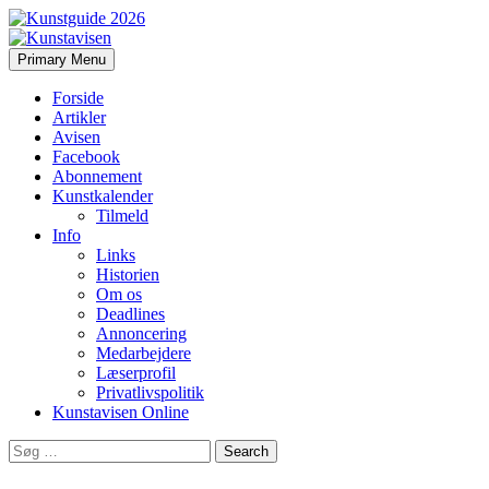
Search
Skip
Primary Menu
to
Kunstavisen
content
Forside
Artikler
Avisen
Facebook
Abonnement
Kunstkalender
Tilmeld
Info
Links
Historien
Om os
Deadlines
Annoncering
Medarbejdere
Læserprofil
Privatlivspolitik
Kunstavisen Online
Search
for: