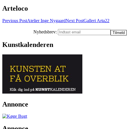
Arteloco
Post
Previous Post
Atelier Inge Nygaard
Next Post
Galleri Arta22
navigation
Nyhedsbrev:
Kunstkalenderen
Annonce
Annonce