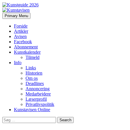
Search
Skip
Primary Menu
to
Kunstavisen
content
Forside
Artikler
Avisen
Facebook
Abonnement
Kunstkalender
Tilmeld
Info
Links
Historien
Om os
Deadlines
Annoncering
Medarbejdere
Læserprofil
Privatlivspolitik
Kunstavisen Online
Search
for: