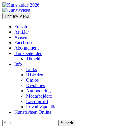
Search
Skip
Primary Menu
to
Kunstavisen
content
Forside
Artikler
Avisen
Facebook
Abonnement
Kunstkalender
Tilmeld
Info
Links
Historien
Om os
Deadlines
Annoncering
Medarbejdere
Læserprofil
Privatlivspolitik
Kunstavisen Online
Search
for: