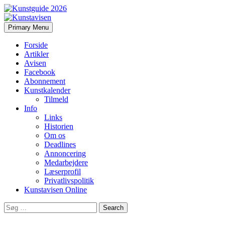
Search
Skip
Primary Menu
to
Kunstavisen
content
Forside
Artikler
Avisen
Facebook
Abonnement
Kunstkalender
Tilmeld
Info
Links
Historien
Om os
Deadlines
Annoncering
Medarbejdere
Læserprofil
Privatlivspolitik
Kunstavisen Online
Search
for: