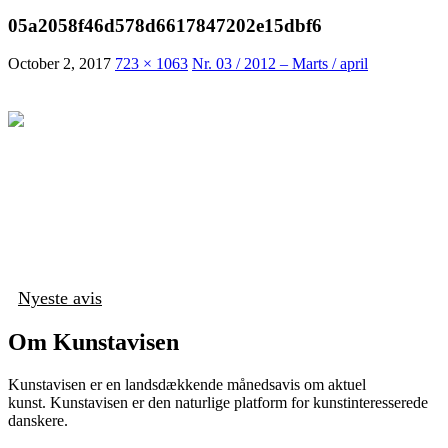
05a2058f46d578d6617847202e15dbf6
October 2, 2017
723 × 1063
Nr. 03 / 2012 – Marts / april
Nyeste avis
Om Kunstavisen
Kunstavisen er en landsdækkende månedsavis om aktuel
kunst. Kunstavisen er den naturlige platform for kunstinteresserede
danskere.