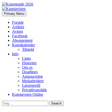
Search
Skip
Primary Menu
to
Kunstavisen
content
Forside
Artikler
Avisen
Facebook
Abonnement
Kunstkalender
Tilmeld
Info
Links
Historien
Om os
Deadlines
Annoncering
Medarbejdere
Læserprofil
Privatlivspolitik
Kunstavisen Online
Search
for: