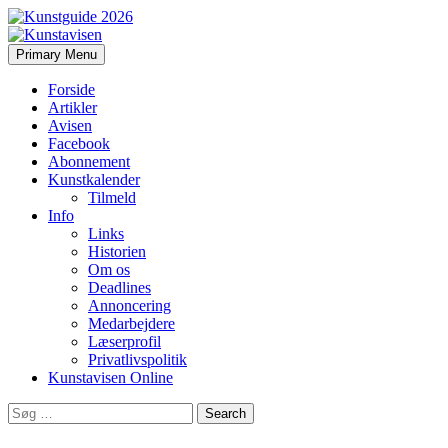
Search
Skip
Primary Menu
to
Kunstavisen
content
Forside
Artikler
Avisen
Facebook
Abonnement
Kunstkalender
Tilmeld
Info
Links
Historien
Om os
Deadlines
Annoncering
Medarbejdere
Læserprofil
Privatlivspolitik
Kunstavisen Online
Search
for: