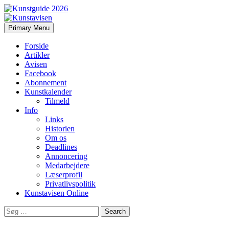
Search
Skip
Primary Menu
to
Kunstavisen
content
Forside
Artikler
Avisen
Facebook
Abonnement
Kunstkalender
Tilmeld
Info
Links
Historien
Om os
Deadlines
Annoncering
Medarbejdere
Læserprofil
Privatlivspolitik
Kunstavisen Online
Search
for: