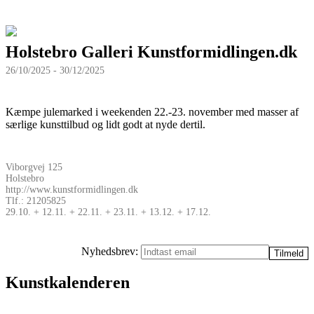
Holstebro Galleri Kunstformidlingen.dk
26/10/2025 - 30/12/2025
Kæmpe julemarked i weekenden 22.-23. november med masser af
særlige kunsttilbud og lidt godt at nyde dertil.
Viborgvej 125
Holstebro
http://www.kunstformidlingen.dk
Tlf.: 21205825
29.10. + 12.11. + 22.11. + 23.11. + 13.12. + 17.12.
Nyhedsbrev:
Kunstkalenderen