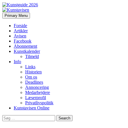
Search
Skip
Primary Menu
to
Kunstavisen
content
Forside
Artikler
Avisen
Facebook
Abonnement
Kunstkalender
Tilmeld
Info
Links
Historien
Om os
Deadlines
Annoncering
Medarbejdere
Læserprofil
Privatlivspolitik
Kunstavisen Online
Search
for: