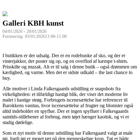
Galleri KBH kunst
04/01/2026 - 28/01/2026
Fernisering: 03/01/202613.00-15.00
I butikken er der udsalg. Der er en rodebunke af sko, og der er
vinterjakker, der puster sig op, og en overflod af kæmpe t-shirts.
Prisskilte og muzak. Alt er til salg i denne butik – også drømmen om
kærlighed, og varme. Men det er sidste udkald – the last chance to
buy.
Alle motiver i Linda Falkesgaards udstilling er snapshots fra
virkeligheden: et tilfældigt hastigt blik, der viser det moderne liv
malet i hastige strøg. Forbrugets iscenesættelse har referencer til
Barokkens vanitas, hvor iscenesættelse af frugter og blomster også
altid indeholder en spyflue. Der er ingen spyfluer i Falkesgaards
samtids-stillebener af forbrug, men tøjet hænger kaotisk, og vi er
stadig dødelige.
Som et nyt motiv til denne udstilling har Falkesgaard valgt at male
tøj, fordi tøj er meget tæt på den menneskelige krop. Tøj er både