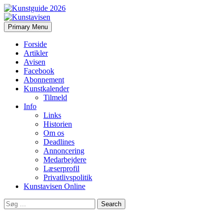
Search
Skip
Primary Menu
to
Kunstavisen
content
Forside
Artikler
Avisen
Facebook
Abonnement
Kunstkalender
Tilmeld
Info
Links
Historien
Om os
Deadlines
Annoncering
Medarbejdere
Læserprofil
Privatlivspolitik
Kunstavisen Online
Search
for: