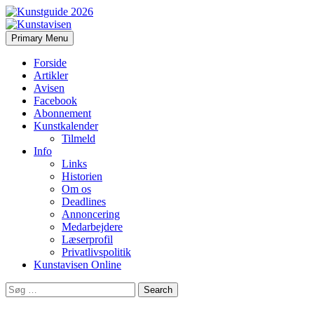
Search
Skip
Primary Menu
to
Kunstavisen
content
Forside
Artikler
Avisen
Facebook
Abonnement
Kunstkalender
Tilmeld
Info
Links
Historien
Om os
Deadlines
Annoncering
Medarbejdere
Læserprofil
Privatlivspolitik
Kunstavisen Online
Search
for: