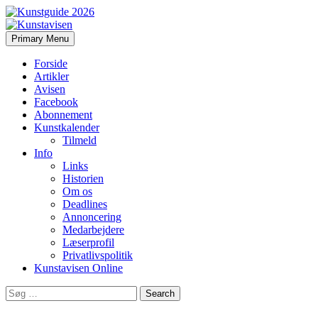
Search
Skip
Primary Menu
to
Kunstavisen
content
Forside
Artikler
Avisen
Facebook
Abonnement
Kunstkalender
Tilmeld
Info
Links
Historien
Om os
Deadlines
Annoncering
Medarbejdere
Læserprofil
Privatlivspolitik
Kunstavisen Online
Search
for: