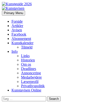
Search
Skip
Primary Menu
to
Kunstavisen
content
Forside
Artikler
Avisen
Facebook
Abonnement
Kunstkalender
Tilmeld
Info
Links
Historien
Om os
Deadlines
Annoncering
Medarbejdere
Læserprofil
Privatlivspolitik
Kunstavisen Online
Search
for: