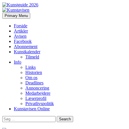
Search
Skip
Primary Menu
to
Kunstavisen
content
Forside
Artikler
Avisen
Facebook
Abonnement
Kunstkalender
Tilmeld
Info
Links
Historien
Om os
Deadlines
Annoncering
Medarbejdere
Læserprofil
Privatlivspolitik
Kunstavisen Online
Search
for: