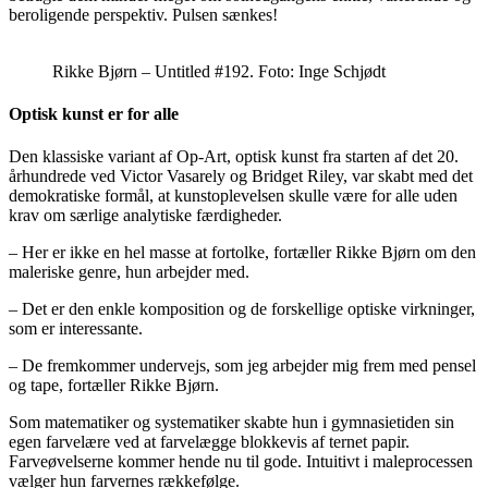
beroligende perspektiv. Pulsen sænkes!
Rikke Bjørn – Untitled #192. Foto: Inge Schjødt
Optisk kunst er for alle
Den klassiske variant af Op-Art, optisk kunst fra starten af det 20.
århundrede ved Victor Vasarely og Bridget Riley, var skabt med det
demokratiske formål, at kunstoplevelsen skulle være for alle uden
krav om særlige analytiske færdigheder.
– Her er ikke en hel masse at fortolke, fortæller Rikke Bjørn om den
maleriske genre, hun arbejder med.
– Det er den enkle komposition og de forskellige optiske virkninger,
som er interessante.
– De fremkommer undervejs, som jeg arbejder mig frem med pensel
og tape, fortæller Rikke Bjørn.
Som matematiker og systematiker skabte hun i gymnasietiden sin
egen farvelære ved at farvelægge blokkevis af ternet papir.
Farveøvelserne kommer hende nu til gode. Intuitivt i maleprocessen
vælger hun farvernes rækkefølge.