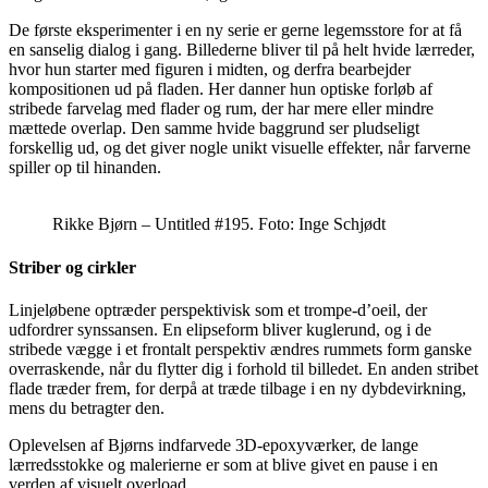
De første eksperimenter i en ny serie er gerne legemsstore for at få
en sanselig dialog i gang. Billederne bliver til på helt hvide lærreder,
hvor hun starter med figuren i midten, og derfra bearbejder
kompositionen ud på fladen. Her danner hun optiske forløb af
stribede farvelag med flader og rum, der har mere eller mindre
mættede overlap. Den samme hvide baggrund ser pludseligt
forskellig ud, og det giver nogle unikt visuelle effekter, når farverne
spiller op til hinanden.
Rikke Bjørn – Untitled #195. Foto: Inge Schjødt
Striber og cirkler
Linjeløbene optræder perspektivisk som et trompe-d’oeil, der
udfordrer synssansen. En elipseform bliver kuglerund, og i de
stribede vægge i et frontalt perspektiv ændres rummets form ganske
overraskende, når du flytter dig i forhold til billedet. En anden stribet
flade træder frem, for derpå at træde tilbage i en ny dybdevirkning,
mens du betragter den.
Oplevelsen af Bjørns indfarvede 3D-epoxyværker, de lange
lærredsstokke og malerierne er som at blive givet en pause i en
verden af visuelt overload.