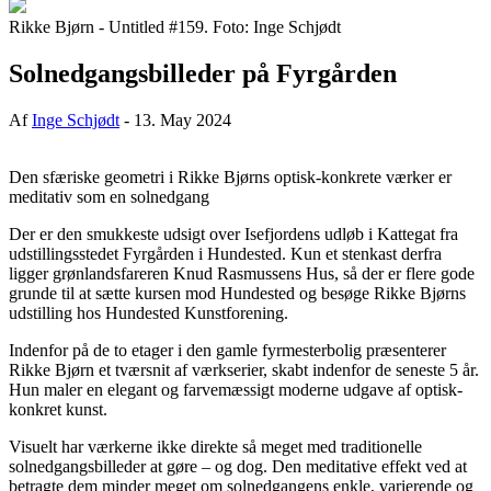
Rikke Bjørn - Untitled #159. Foto: Inge Schjødt
Solnedgangsbilleder på Fyrgården
Af
Inge Schjødt
-
13. May 2024
Den sfæriske geometri i Rikke Bjørns optisk-konkrete værker er
meditativ som en solnedgang
Der er den smukkeste udsigt over Isefjordens udløb i Kattegat fra
udstillingsstedet Fyrgården i Hundested. Kun et stenkast derfra
ligger grønlandsfareren Knud Rasmussens Hus, så der er flere gode
grunde til at sætte kursen mod Hundested og besøge Rikke Bjørns
udstilling hos Hundested Kunstforening.
Indenfor på de to etager i den gamle fyrmesterbolig præsenterer
Rikke Bjørn et tværsnit af værkserier, skabt indenfor de seneste 5 år.
Hun maler en elegant og farvemæssigt moderne udgave af optisk-
konkret kunst.
Visuelt har værkerne ikke direkte så meget med traditionelle
solnedgangsbilleder at gøre – og dog. Den meditative effekt ved at
betragte dem minder meget om solnedgangens enkle, varierende og