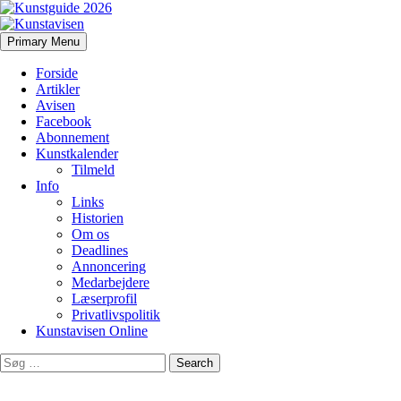
Search
Skip
Primary Menu
to
Kunstavisen
content
Forside
Artikler
Avisen
Facebook
Abonnement
Kunstkalender
Tilmeld
Info
Links
Historien
Om os
Deadlines
Annoncering
Medarbejdere
Læserprofil
Privatlivspolitik
Kunstavisen Online
Search
for: