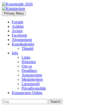
Search
Skip
Primary Menu
to
Kunstavisen
content
Forside
Artikler
Avisen
Facebook
Abonnement
Kunstkalender
Tilmeld
Info
Links
Historien
Om os
Deadlines
Annoncering
Medarbejdere
Læserprofil
Privatlivspolitik
Kunstavisen Online
Search
for: