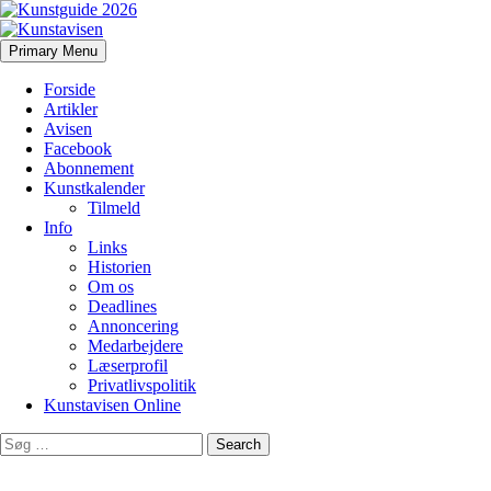
Search
Skip
Primary Menu
to
Kunstavisen
content
Forside
Artikler
Avisen
Facebook
Abonnement
Kunstkalender
Tilmeld
Info
Links
Historien
Om os
Deadlines
Annoncering
Medarbejdere
Læserprofil
Privatlivspolitik
Kunstavisen Online
Search
for: