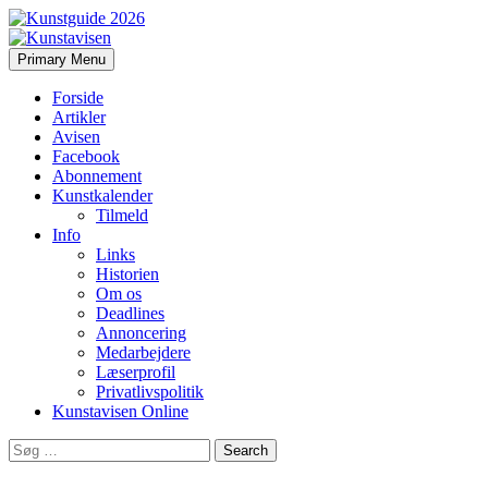
Search
Skip
Primary Menu
to
Kunstavisen
content
Forside
Artikler
Avisen
Facebook
Abonnement
Kunstkalender
Tilmeld
Info
Links
Historien
Om os
Deadlines
Annoncering
Medarbejdere
Læserprofil
Privatlivspolitik
Kunstavisen Online
Search
for: