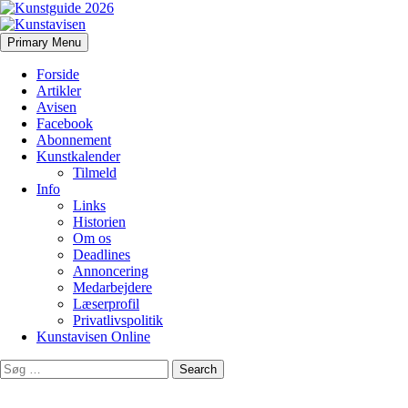
Search
Skip
Primary Menu
to
Kunstavisen
content
Forside
Artikler
Avisen
Facebook
Abonnement
Kunstkalender
Tilmeld
Info
Links
Historien
Om os
Deadlines
Annoncering
Medarbejdere
Læserprofil
Privatlivspolitik
Kunstavisen Online
Search
for: