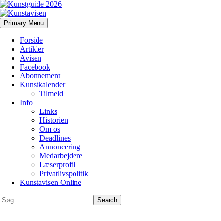
Search
Skip
Primary Menu
to
Kunstavisen
content
Forside
Artikler
Avisen
Facebook
Abonnement
Kunstkalender
Tilmeld
Info
Links
Historien
Om os
Deadlines
Annoncering
Medarbejdere
Læserprofil
Privatlivspolitik
Kunstavisen Online
Search
for: