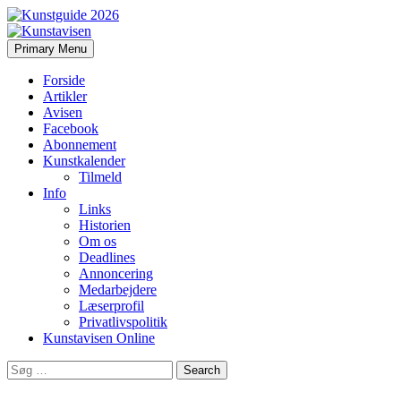
Search
Skip
Primary Menu
to
Kunstavisen
content
Forside
Artikler
Avisen
Facebook
Abonnement
Kunstkalender
Tilmeld
Info
Links
Historien
Om os
Deadlines
Annoncering
Medarbejdere
Læserprofil
Privatlivspolitik
Kunstavisen Online
Search
for: