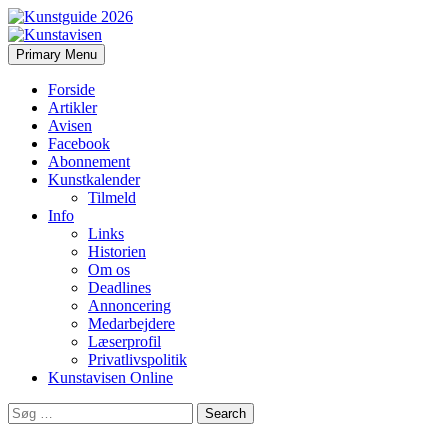
Search
Skip
Primary Menu
to
Kunstavisen
content
Forside
Artikler
Avisen
Facebook
Abonnement
Kunstkalender
Tilmeld
Info
Links
Historien
Om os
Deadlines
Annoncering
Medarbejdere
Læserprofil
Privatlivspolitik
Kunstavisen Online
Search
for: