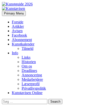
Search
Skip
Primary Menu
to
Kunstavisen
content
Forside
Artikler
Avisen
Facebook
Abonnement
Kunstkalender
Tilmeld
Info
Links
Historien
Om os
Deadlines
Annoncering
Medarbejdere
Læserprofil
Privatlivspolitik
Kunstavisen Online
Search
for: