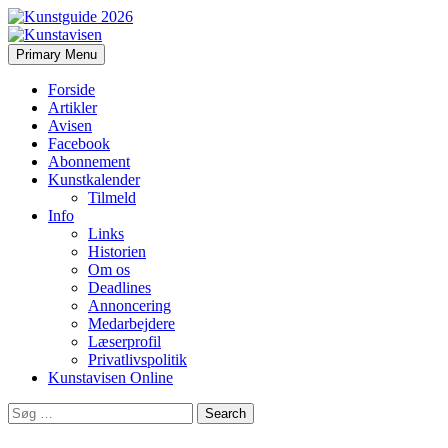
Search
Skip
Primary Menu
to
Kunstavisen
content
Forside
Artikler
Avisen
Facebook
Abonnement
Kunstkalender
Tilmeld
Info
Links
Historien
Om os
Deadlines
Annoncering
Medarbejdere
Læserprofil
Privatlivspolitik
Kunstavisen Online
Search
for: