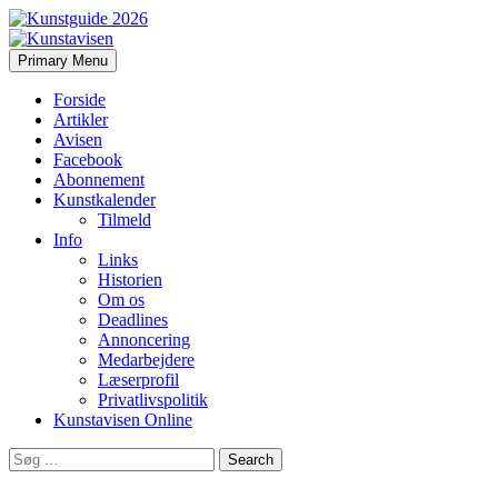
Search
Skip
Primary Menu
to
Kunstavisen
content
Forside
Artikler
Avisen
Facebook
Abonnement
Kunstkalender
Tilmeld
Info
Links
Historien
Om os
Deadlines
Annoncering
Medarbejdere
Læserprofil
Privatlivspolitik
Kunstavisen Online
Search
for: