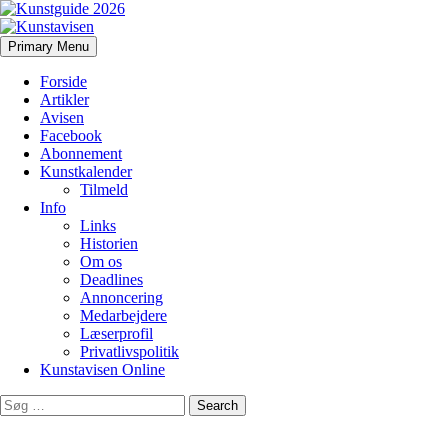
Search
Skip
Primary Menu
to
Kunstavisen
content
Forside
Artikler
Avisen
Facebook
Abonnement
Kunstkalender
Tilmeld
Info
Links
Historien
Om os
Deadlines
Annoncering
Medarbejdere
Læserprofil
Privatlivspolitik
Kunstavisen Online
Search
for: