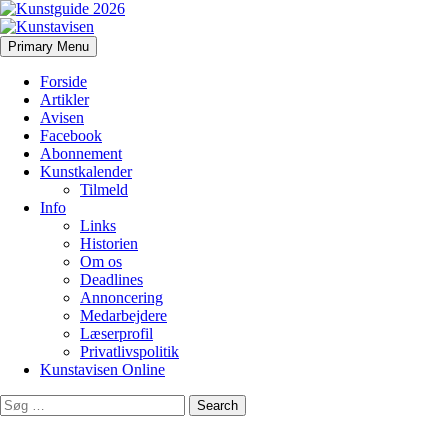
Search
Skip
Primary Menu
to
Kunstavisen
content
Forside
Artikler
Avisen
Facebook
Abonnement
Kunstkalender
Tilmeld
Info
Links
Historien
Om os
Deadlines
Annoncering
Medarbejdere
Læserprofil
Privatlivspolitik
Kunstavisen Online
Search
for: