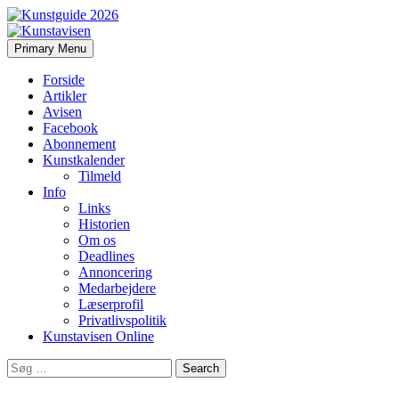
Search
Skip
Primary Menu
to
Kunstavisen
content
Forside
Artikler
Avisen
Facebook
Abonnement
Kunstkalender
Tilmeld
Info
Links
Historien
Om os
Deadlines
Annoncering
Medarbejdere
Læserprofil
Privatlivspolitik
Kunstavisen Online
Search
for: