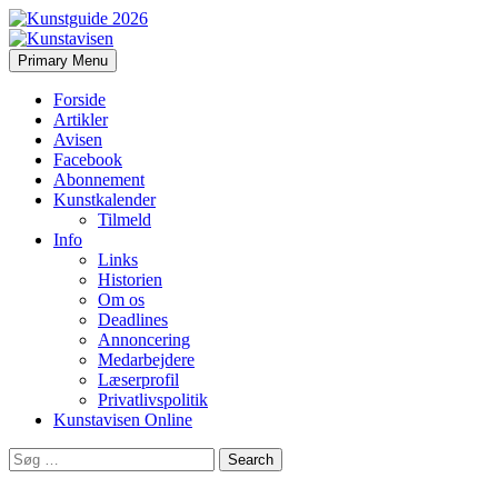
Search
Skip
Primary Menu
to
Kunstavisen
content
Forside
Artikler
Avisen
Facebook
Abonnement
Kunstkalender
Tilmeld
Info
Links
Historien
Om os
Deadlines
Annoncering
Medarbejdere
Læserprofil
Privatlivspolitik
Kunstavisen Online
Search
for: