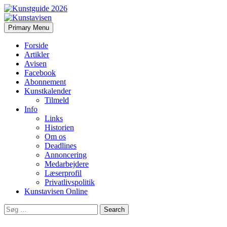
Search
Skip
Primary Menu
to
Kunstavisen
content
Forside
Artikler
Avisen
Facebook
Abonnement
Kunstkalender
Tilmeld
Info
Links
Historien
Om os
Deadlines
Annoncering
Medarbejdere
Læserprofil
Privatlivspolitik
Kunstavisen Online
Search
for: