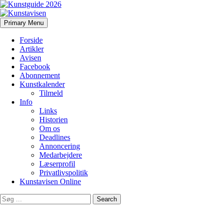
Search
Skip
Primary Menu
to
Kunstavisen
content
Forside
Artikler
Avisen
Facebook
Abonnement
Kunstkalender
Tilmeld
Info
Links
Historien
Om os
Deadlines
Annoncering
Medarbejdere
Læserprofil
Privatlivspolitik
Kunstavisen Online
Search
for: